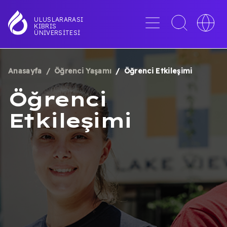
Ana
içeriğe
Menü
Toggle
Toggle
ULUSLARARASI
KIBRIS
atla
search
languag
ÜNIVERSITESI
interface
switche
Anasayfa
Öğrenci Yaşamı
Öğrenci Etkileşimi
SAYFA
Öğrenci
YOLU
Etkileşimi