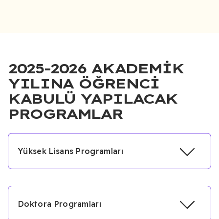
2025-2026 AKADEMIK
YILINA ÖĞRENCI
KABULÜ YAPILACAK
PROGRAMLAR
Yüksek Lisans Programları
Eğitim
Program
Program Adı
Dili
Türü
Doktora Programları
Bilgisayar Mühendisliği
İngilizce
Tezli/Tezs