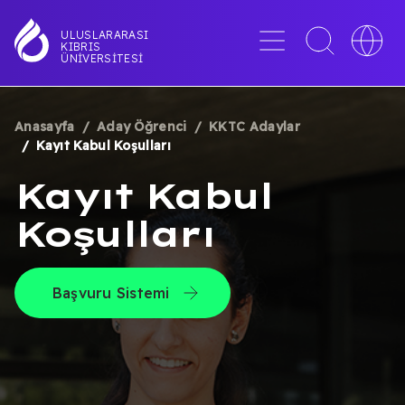
Ana
içeriğe
Menü
Toggle
Toggle
ULUSLARARASI
KIBRIS
atla
search
languag
ÜNIVERSITESI
interface
switche
Anasayfa
Aday Öğrenci
KKTC Adaylar
SAYFA
Kayıt Kabul Koşulları
YOLU
Kayıt Kabul
Koşulları
Başvuru Sistemi