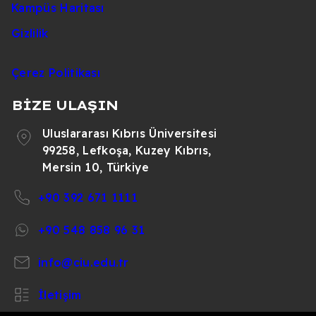
Turizm ve Otel
Kampüs Haritası
İngilizce
Tezli/Tezs
İşletmeciği
*
Gizlilik
Uluslararasi Bankacılık
İngilizce
Tezli/Tezs
ve Finans
*
Çerez Politikası
Uluslararası Hukuk
*
İngilizce
Tezli
BİZE ULAŞIN
Uluslararası İlişkiler
İngilizce
Tezli/Tezs
Uluslararası Kıbrıs Üniversitesi
Yönetim Bilişim
İngilizce
Tezli/Tezs
99258, Lefkoşa, Kuzey Kıbrıs,
Sistemleri
*
Mersin 10, Türkiye
Zihin Engelliler Eğitimi
Türkçe
Tezli/Tezs
+90 392 671 1111
Zihin Engelliler
Türkçe
Tezli/Tezs
Öğretmenliği
*
+90 548 858 96 31
Veri Bilimi
*
İngilizce
Tezli
info@ciu.edu.tr
İletişim